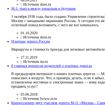
08.09.2021
| Источник dzen.ru
М-1: трасса между прошлым и будущим
1 октября 1938 года, было создано Управление строите
Москву с западными окраинами России. А сегодня это авт
отличный повод вспомнить, с чего же всё начиналось.
01.10.2020
| Источник dzen.ru
Платные дороги России
Маршруты и стоимость проезда для легковых автомобилей
27.11.2019
| Источник ria.ru
8 главных вопросов водителей о платных дорогах
В предыдущем материале о наших платных дорогах — М-4,
повисших в воздухе. Что, к примеру, делать, если я заб
установлены жестяные и электронные знаки — кому надо 
продавец услуг?
05.06.2018
| Источник Iwww.zr.ru
Концессионер двух участков дороги М-11 «Москва – Сан