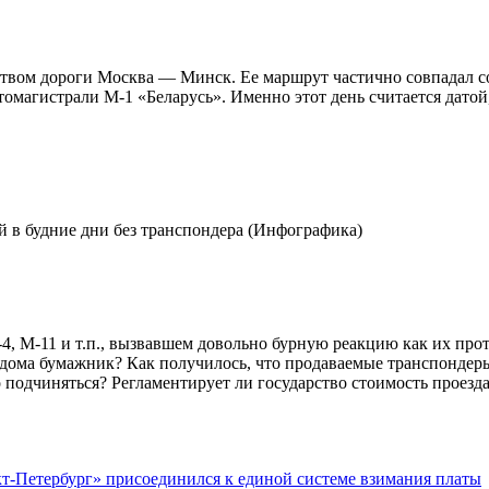
льством дороги Москва — Минск. Ее маршрут частично совпадал 
омагистрали М-1 «Беларусь». Именно этот день считается датой,
 в будние дни без транспондера (Инфографика)
 М-11 и т.п., вызвавшем довольно бурную реакцию как их проти
ыл дома бумажник? Как получилось, что продаваемые транспонде
подчиняться? Регламентирует ли государство стоимость проезда
кт-Петербург» присоединился к единой системе взимания платы