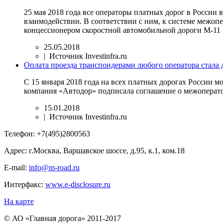
25 мая 2018 года все операторы платных дорог в Росси
взаимодействии. В соответствии с ним, к системе межоп
концессионером скоростной автомобильной дороги М-11 «
25.05.2018
| Источник Investinfra.ru
Оплата проезда транспондерами любого оператора стала 
С 15 января 2018 года на всех платных дорогах России м
компания «Автодор» подписала соглашение о межоперато
15.01.2018
| Источник Investinfra.ru
Телефон:
+7(495)2800563
Адрес:
г.Москва, Варшавское шоссе, д.95, к.1, ком.18
E-mail:
info@m-road.ru
Интерфакс:
www.e-disclosure.ru
На карте
© АО «Главная дорога» 2011-2017