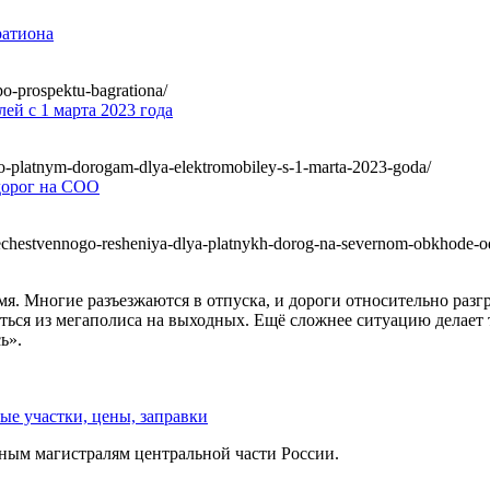
ратиона
po-prospektu-bagrationa/
ей с 1 марта 2023 года
po-platnym-dorogam-dlya-elektromobiley-s-1-marta-2023-goda/
дорог на СОО
techestvennogo-resheniya-dlya-platnykh-dorog-na-severnom-obkhode-o
. Многие разъезжаются в отпуска, и дороги относительно разгр
ться из мегаполиса на выходных. Ещё сложнее ситуацию делает
ь».
ные участки, цены, заправки
ьным магистралям центральной части России.