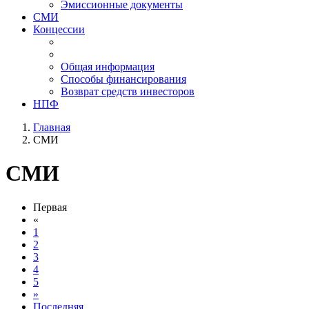
Эмиссионные документы
СМИ
Концессии
Общая информация
Способы финансирования
Возврат средств инвесторов
НПФ
Главная
СМИ
СМИ
Первая
«
1
2
3
4
5
»
Последняя