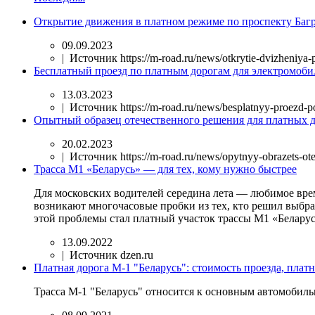
Открытие движения в платном режиме по проспекту Баг
09.09.2023
| Источник https://m-road.ru/news/otkrytie-dvizheniya-
Бесплатный проезд по платным дорогам для электромобил
13.03.2023
| Источник https://m-road.ru/news/besplatnyy-proezd-
Опытный образец отечественного решения для платных 
20.02.2023
| Источник https://m-road.ru/news/opytnyy-obrazets-o
Трасса М1 «Беларусь» — для тех, кому нужно быстрее
Для московских водителей середина лета — любимое время
возникают многочасовые пробки из тех, кто решил выбра
этой проблемы стал платный участок трассы М1 «Беларус
13.09.2022
| Источник dzen.ru
Платная дорога М-1 "Беларусь": стоимость проезда, плат
Трасса М-1 "Беларусь" относится к основным автомобил