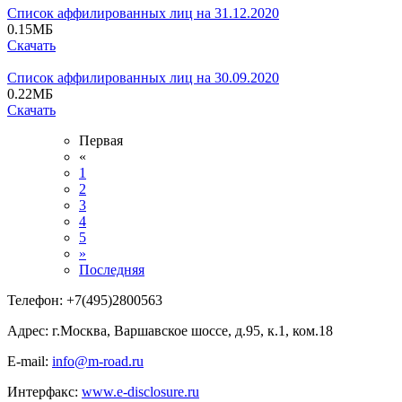
Список аффилированных лиц на 31.12.2020
0.15
МБ
Скачать
Список аффилированных лиц на 30.09.2020
0.22
МБ
Скачать
Первая
«
1
2
3
4
5
»
Последняя
Телефон:
+7(495)2800563
Адрес:
г.Москва, Варшавское шоссе, д.95, к.1, ком.18
E-mail:
info@m-road.ru
Интерфакс:
www.e-disclosure.ru